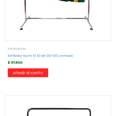
Exhibidores
Exhibidor burro EI 50 de 120×120 cromado
$
97.800
Añadir al carrito
Este
producto
tiene