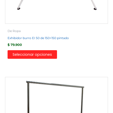
de
producto
De Ropa
Exhibidor burro EI 50 de 150×150 pintado
$
79.900
Seleccionar opciones