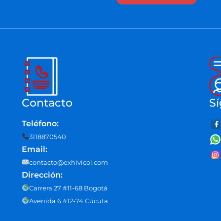
Contacto
Sí
Teléfono:
3118870540
Email:
contacto@exhivicol.com
Dirección:
Carrera 27 #11-68 Bogotá
Avenida 6 #12-74 Cúcuta