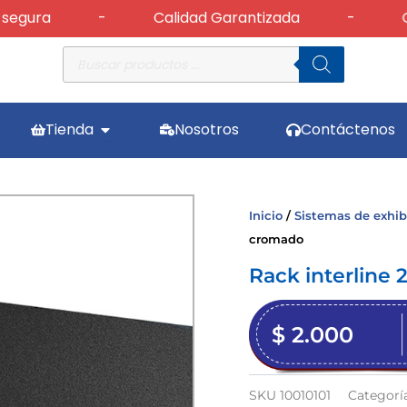
ra
-
Calidad Garantizada
-
Cambi
Búsqueda
de
productos
Abrir Tienda
Tienda
Nosotros
Contáctenos
Inicio
/
Sistemas de exhib
cromado
Rack interline
$
2.000
SKU
10010101
Categorí