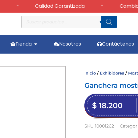
-
Calidad Garantizada
-
Cambios y 
Búsqueda
de
productos
Abrir Tienda
Tienda
Nosotros
Contáctenos
Inicio
/
Exhibidores
/
Most
Ganchera mostra
$
18.200
SKU
10001262
Categor