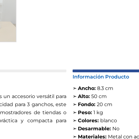
Información Producto
➣
Ancho:
8.3 cm
 un accesorio versátil para
➣
Alto:
50 cm
cidad para 3 ganchos, este
➣
Fondo:
20 cm
 mostradores de tiendas o
➣
Peso:
1 kg
práctica y compacta para
➣
Colores:
blanco
➣
Desarmable:
No
➣
Materiales:
Metal con ac