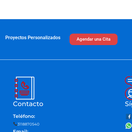
Proyectos Personalizados
Agendar una Cita
Contacto
Sí
Teléfono:
3118870540
Email: