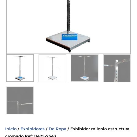
Inicio
/
Exhibidores
/
De Ropa
/ Exhibidor milenio estructura
cromado Ref: 11425-7543