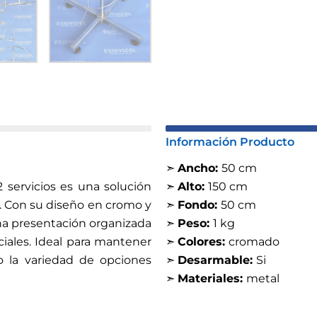
Información Producto
➣
Ancho:
50 cm
 servicios es una solución
➣
Alto:
150 cm
s. Con su diseño en cromo y
➣
Fondo:
50 cm
una presentación organizada
➣
Peso:
1 kg
ciales. Ideal para mantener
➣
Colores:
cromado
o la variedad de opciones
➣
Desarmable:
Si
➣
Materiales:
metal