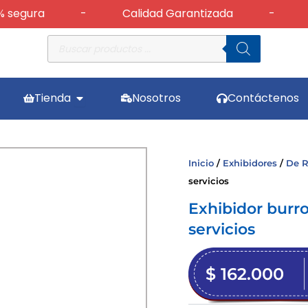
gura
-
Calidad Garantizada
-
Cam
Búsqueda
de
productos
Abrir Tienda
Tienda
Nosotros
Contáctenos
Inicio
/
Exhibidores
/
De 
servicios
Exhibidor burr
servicios
$
162.000