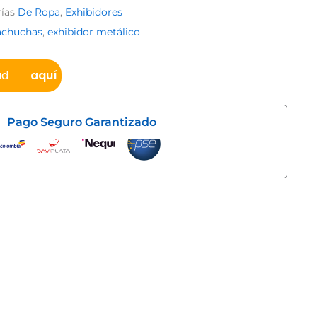
ías
De Ropa
,
Exhibidores
cachuchas
,
exhibidor metálico
ad
aquí
Pago Seguro Garantizado