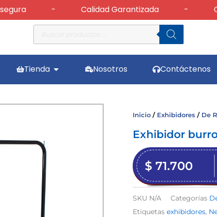
a
-
Calidad Garantizada
-
Cambios
Búsqueda
de
productos
Abrir Tienda
Tienda
Nosotros
Contáctenos
Inicio
/
Exhibidores
/
De 
Exhibidor burro
$
71.700
SKU
N/A
Categorías
D
Etiquetas
exhibidores
,
Ne