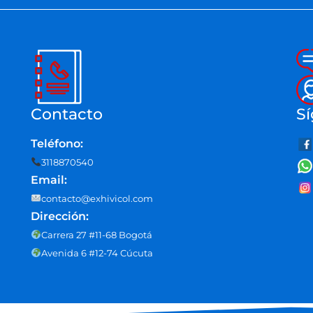
Contacto
Sí
Teléfono:
3118870540
Email:
contacto@exhivicol.com
Dirección:
Carrera 27 #11-68 Bogotá
Avenida 6 #12-74 Cúcuta