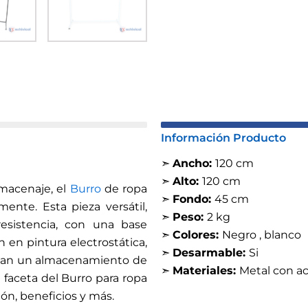
Información Producto
➣
Ancho:
120 cm
➣
Alto:
120 cm
macenaje, el
Burro
de ropa
➣
Fondo:
45 cm
ente. Esta pieza versátil,
➣
Peso:
2 kg
resistencia, con una base
➣
Colores:
Negro , blanco
 en pintura electrostática,
➣
Desarmable:
Si
scan un almacenamiento de
➣
Materiales:
Metal con ac
a faceta del Burro para ropa
ión, beneficios y más.