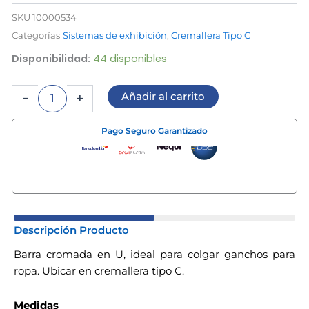
SKU
10000534
Categorías
Sistemas de exhibición
,
Cremallera Tipo C
Barra
Disponibilidad:
44 disponibles
en
forma
-
+
Añadir al carrito
de
U
para
Pago Seguro Garantizado
cremallera
"
tipo
C"
cantidad
Descripción Producto
Barra cromada en U, ideal para colgar ganchos para
ropa. Ubicar en cremallera tipo C.
Medidas