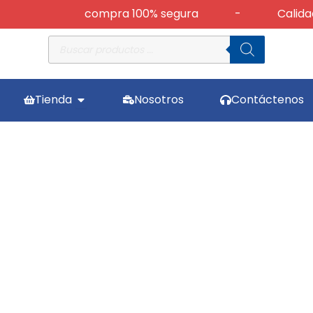
compra 100% segura
-
Calidad
Búsqueda
de
productos
Abrir Tienda
Tienda
Nosotros
Contáctenos