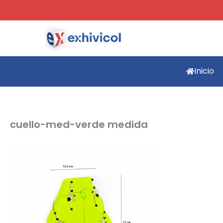
Ir
al
contenido
Inicio
cuello-med-verde medida