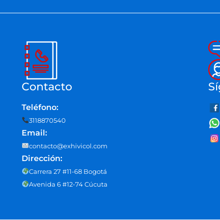
Contacto
Sí
Teléfono:
3118870540
Email:
contacto@exhivicol.com
Dirección:
Carrera 27 #11-68 Bogotá
Avenida 6 #12-74 Cúcuta