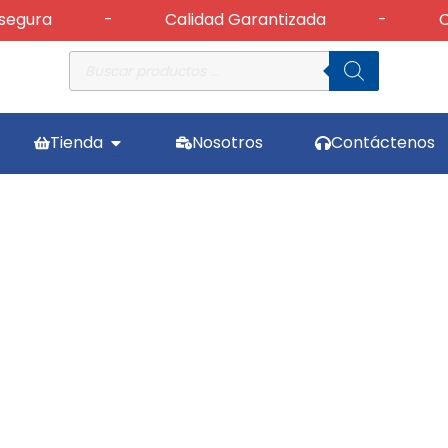
gura
-
Calidad Garantizada
-
Cam
Búsqueda
de
productos
Abrir Tienda
Tienda
Nosotros
Contáctenos