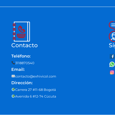
Contacto
Sí
Teléfono:
3118870540
Email:
contacto@exhivicol.com
Dirección:
Carrera 27 #11-68 Bogotá
Avenida 6 #12-74 Cúcuta