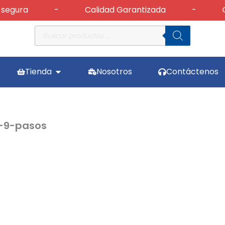
gura
-
Calidad Garantizada
-
Ca
Búsqueda
de
productos
Abrir Tienda
Tienda
Nosotros
Contáctenos
a-9-pasos