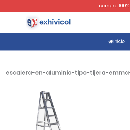
Ir
compra 100% se
al
contenido
Inicio
escalera-en-aluminio-tipo-tijera-emm