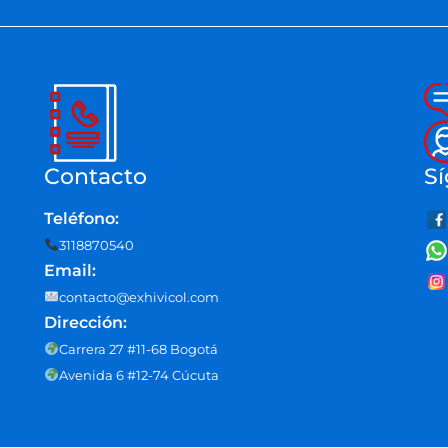
Contacto
Sí
Teléfono:
3118870540
Email:
contacto@exhivicol.com
Dirección:
Carrera 27 #11-68 Bogotá
Avenida 6 #12-74 Cúcuta